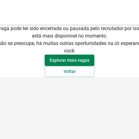
😥
Vaga indisponível
vaga pode ter sido encerrada ou pausada pelo recrutador por is
está mais disponível no momento.
ão se preocupe, há muitas outras oportunidades na izi esperan
você.
Explorar mais vagas
Voltar