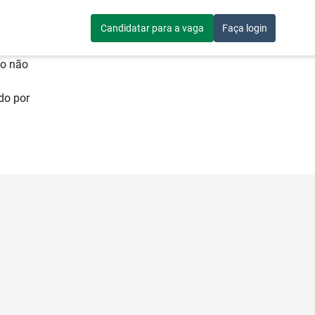
Candidatar para a vaga
Faça login
so não
do por